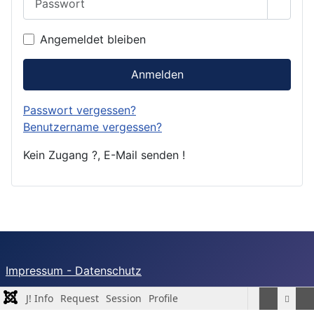
Passwo
Angemeldet bleiben
Anmelden
Passwort vergessen?
Benutzername vergessen?
Kein Zugang ?, E-Mail senden !
Impressum - Datenschutz
J! Info
Request
Session
Profile