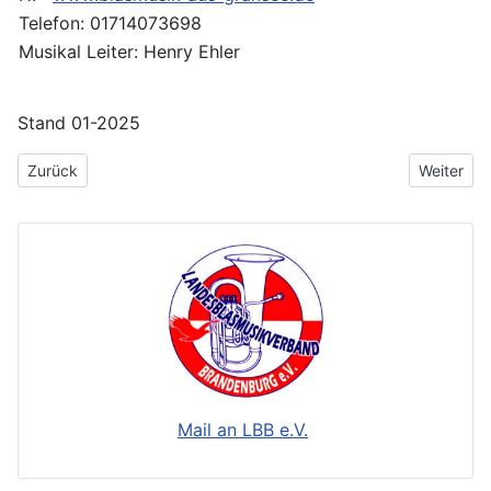
Telefon: 01714073698
Musikal Leiter: Henry Ehler
Stand 01-2025
Vorheriger Beitrag: MV Tracht Sprembg
Nächster 
Zurück
Weiter
Mail an LBB e.V.