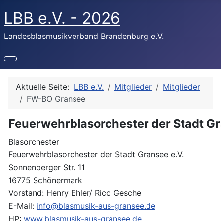
LBB e.V. - 2026
Landesblasmusikverband Brandenburg e.V.
Aktuelle Seite:
LBB e.V.
Mitglieder
Mitglieder
FW-BO Gransee
Feuerwehrblasorchester der Stadt Gr
Blasorchester
Feuerwehrblasorchester der Stadt Gransee e.V.
Sonnenberger Str. 11
16775 Schönermark
Vorstand: Henry Ehler/ Rico Gesche
E-Mail:
info@blasmusik-aus-gransee.de
HP:
www.blasmusik-aus-gransee.de