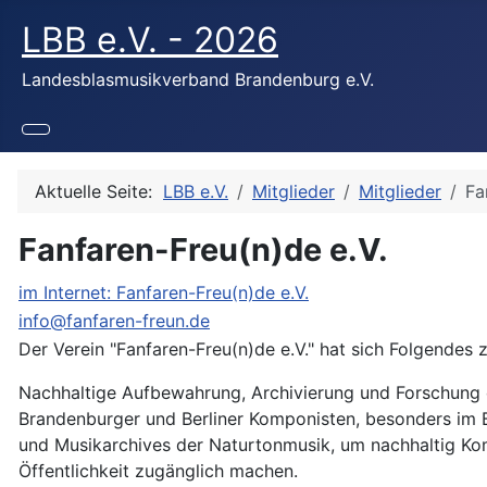
LBB e.V. - 2026
Landesblasmusikverband Brandenburg e.V.
Aktuelle Seite:
LBB e.V.
Mitglieder
Mitglieder
Fa
Fanfaren-Freu(n)de e.V.
im Internet: Fanfaren-Freu(n)de e.V.
info@fanfaren-freun.de
Der Verein "Fanfaren-Freu(n)de e.V." hat sich Folgendes
Nachhaltige Aufbewahrung, Archivierung und Forschung
Brandenburger und Berliner Komponisten, besonders im 
und Musikarchives der Naturtonmusik, um nachhaltig Ko
Öffentlichkeit zugänglich machen.