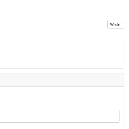
Nächster 
Weiter